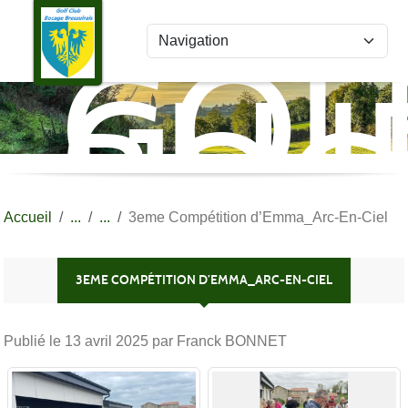
Panneau de gestion des cookies
GOL
CLU
BOC
BRE
Accueil
3eme Compétition d’Emma_Arc-En-Ciel
3EME COMPÉTITION D’EMMA_ARC-EN-CIEL
Publié le
13 avril 2025
par Franck BONNET