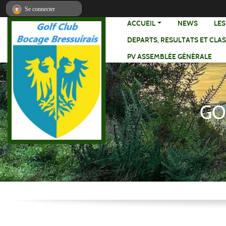
Panneau de gestion des cookies
Se connecter
ACCUEIL
NEWS
LE
DEPARTS, RESULTATS ET CLA
PV ASSEMBLÉE GÉNÉRALE
GO