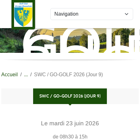
Panneau de gestion des cookies
GOL
CLU
BOC
BRE
Accueil
SWC / GO-GOLF 2026 (Jour 9)
SWC / GO-GOLF 2026 (JOUR 9)
Le
mardi
23
juin
2026
de 08h30 à 15h