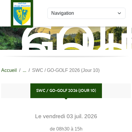
Panneau de gestion des cookies
GOL
CLU
BOC
BRE
Accueil
SWC / GO-GOLF 2026 (Jour 10)
SWC / GO-GOLF 2026 (JOUR 10)
Le
vendredi
03
juil.
2026
de 08h30 à 15h