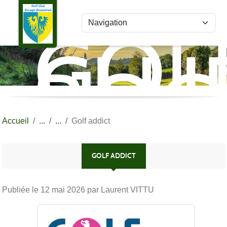
Panneau de gestion des cookies
GOL
CLU
BOC
BRE
Accueil
Golf addict
GOLF ADDICT
Publiée le
12 mai 2026
par Laurent VITTU