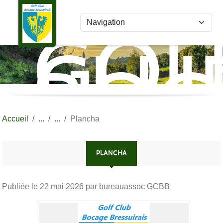
Panneau de gestion des cookies
GOL
CLU
BOC
BRE
Accueil
Plancha
PLANCHA
Publiée le
22 mai 2026
par bureauassoc GCBB