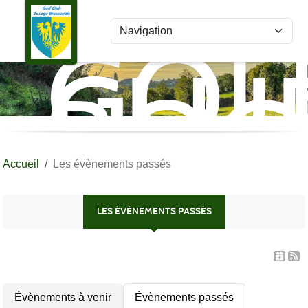
Panneau de gestion des cookies
GOL
CLU
BOC
BRE
Accueil
Les évènements passés
LES ÉVÈNEMENTS PASSÉS
Évènements à venir
Évènements passés